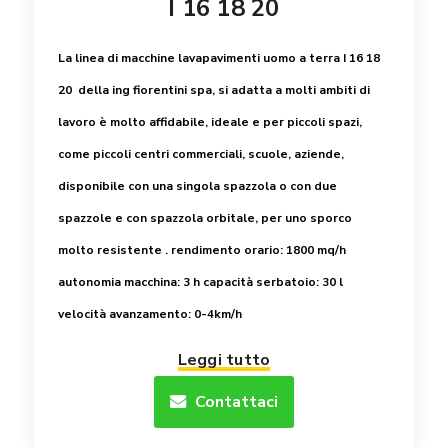
I 16 18 20
La linea di macchine lavapavimenti uomo a terra I 16 18
20 della ing fiorentini spa, si adatta a molti ambiti di
lavoro è molto affidabile, ideale e per piccoli spazi,
come piccoli centri commerciali, scuole, aziende,
disponibile con una singola spazzola o con due
spazzole e con spazzola orbitale, per uno sporco
molto resistente .
rendimento orario: 1800 mq/h
autonomia macchina: 3 h
capacità serbatoio: 30 l
velocità avanzamento: 0-4km/h
Leggi tutto
Contattaci