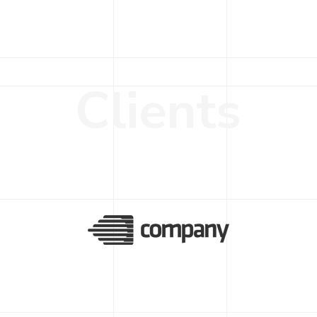
C
l
i
e
n
t
s