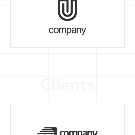
C
l
i
e
n
t
s