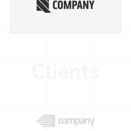
C
l
i
e
n
t
s