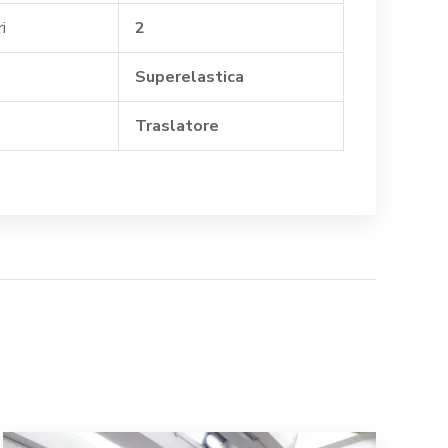
i
2
Superelastica
Traslatore