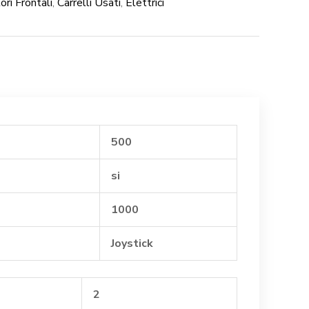
ori Frontali
,
Carrelli Usati
,
Elettrici
500
si
1000
Joystick
2