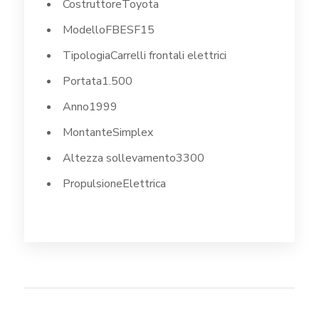
Costruttore
Toyota
Modello
FBESF15
Tipologia
Carrelli frontali elettrici
Portata
1.500
Anno
1999
Montante
Simplex
Altezza sollevamento
3300
Propulsione
Elettrica